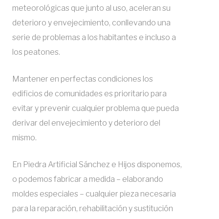
n
a
meteorológicas que junto al uso, aceleran su
i
deterioro y envejecimiento, conllevando una
b
serie de problemas a los habitantes e incluso a
d
i
los peatones.
o
l
Mantener en perfectas condiciones los
i
edificios de comunidades es prioritario para
evitar y prevenir cualquier problema que pueda
t
derivar del envejecimiento y deterioro del
a
mismo.
c
En Piedra Artificial Sánchez e Hijos disponemos,
i
o podemos fabricar a medida – elaborando
moldes especiales – cualquier pieza necesaria
ó
para la reparación, rehabilitación y sustitución