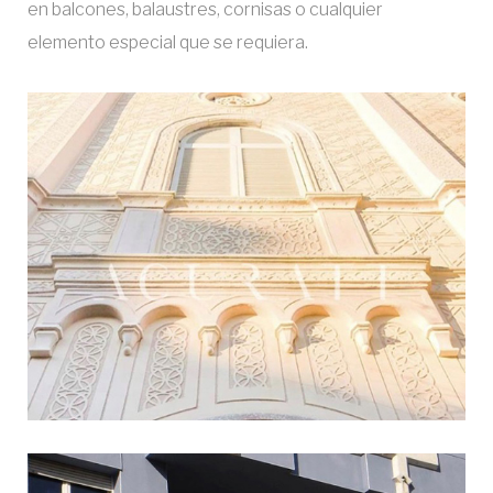
n
en balcones, balaustres, cornisas o cualquier
elemento especial que se requiera.
d
e
e
l
e
m
e
n
t