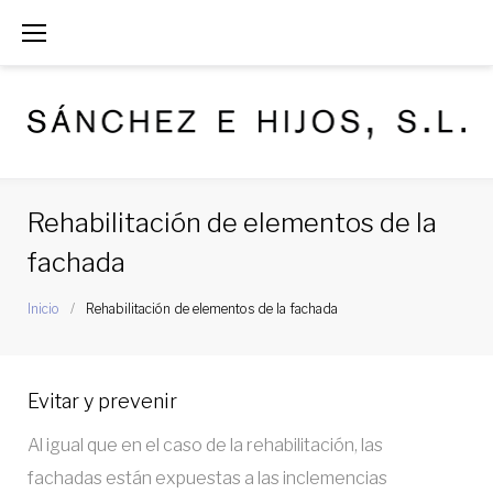
S
a
l
t
a
r
Rehabilitación de elementos de la
a
fachada
l
Inicio
/
Rehabilitación de elementos de la fachada
c
o
R
n
Evitar y prevenir
e
t
Al igual que en el caso de la rehabilitación, las
h
e
fachadas están expuestas a las inclemencias