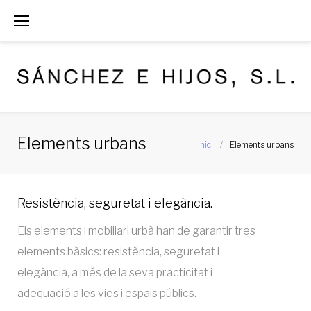
S
k
i
p
t
o
Elements urbans
Inici
/
Elements urbans
c
o
E
n
Resistència, seguretat i elegància.
l
t
Els elements i mobiliari urbà han de garantir tres
e
e
elements bàsics: resistència, seguretat i
m
n
elegància, a més de la seva practicitat i
adequació a les vies i espais públics.
t