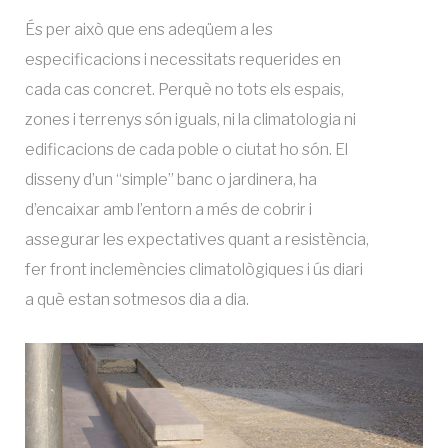
e
n
És per això que ens adeqüem a les
especificacions i necessitats requerides en
t
cada cas concret. Perquè no tots els espais,
s
zones i terrenys són iguals, ni la climatologia ni
edificacions de cada poble o ciutat ho són. El
u
disseny d’un “simple” banc o jardinera, ha
r
d’encaixar amb l’entorn a més de cobrir i
assegurar les expectatives quant a resistència,
b
fer front inclemències climatològiques i ús diari
a
a què estan sotmesos dia a dia.
n
s