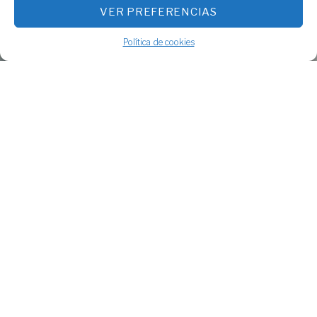
VER PREFERENCIAS
Política de cookies
Prop de 40 anys
d’experiència ens avalen
Al llarg de la nostra història hem solucionat les
diferents necessitats dels nostres clients.