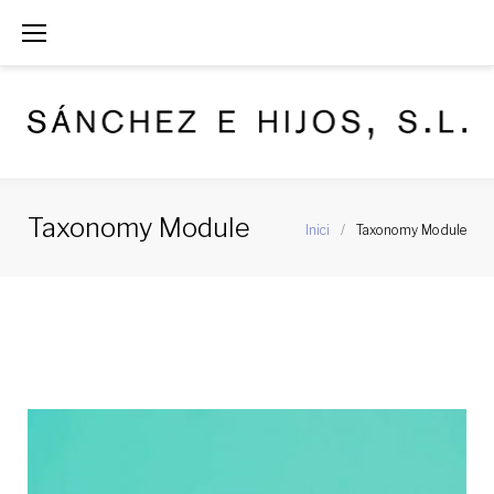
S
k
i
p
t
o
Taxonomy Module
Inici
/
Taxonomy Module
c
o
T
n
a
t
x
e
o
n
t